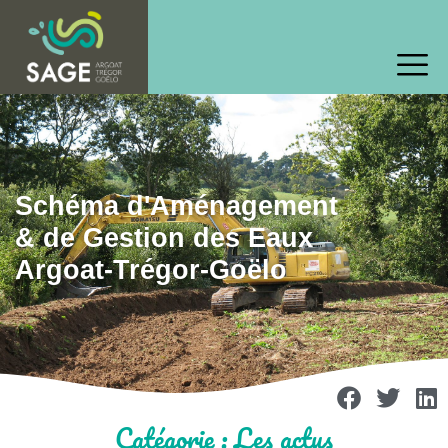
Schéma d'Aménagement
& de Gestion des Eaux
Argoat-Trégor-Goëlo
Catégorie :
Les actus