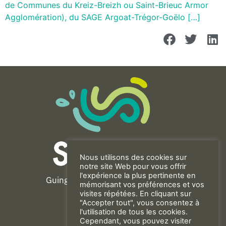
de Communes du Kreiz-Breizh ou Saint-Brieuc Armor
Agglomération), du SAGE Argoat-Trégor-Goëlo […]
Nous utilisons des cookies sur
notre site Web pour vous offrir
l'expérience la plus pertinente en
Guingamp-Paimpol Agglomération
mémorisant vos préférences et vos
11 rue de la Trinité
visites répétées. En cliquant sur
"Accepter tout", vous consentez à
22200 GUINGAMP
l'utilisation de tous les cookies.
02 96 40 23 82
Cependant, vous pouvez visiter