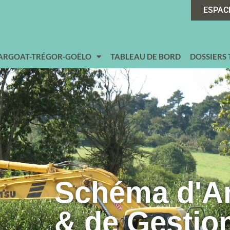
ESPAC
 ARGOAT-TRÉGOR-GOËLO
TABLEAU DE BORD
DOSSIERS
Schéma d'
& de Gestio