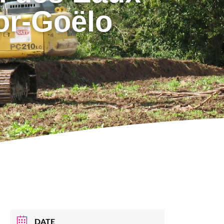
or-Goëlo
DATE