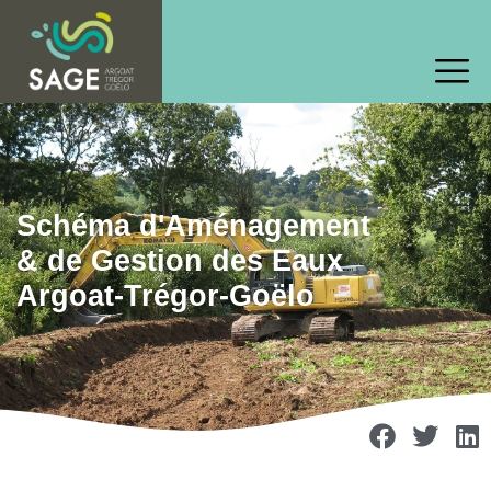
Schéma d'Aménagement
& de Gestion des Eaux
Argoat-Trégor-Goëlo