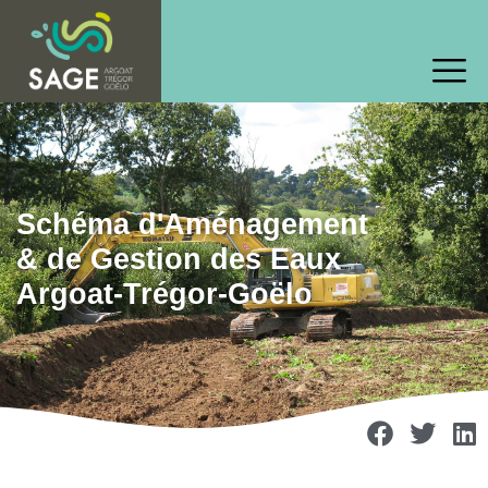
Schéma d'Aménagement
& de Gestion des Eaux
Argoat-Trégor-Goëlo