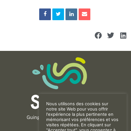
Nous utilisons des cookies sur
notre site Web pour vous offrir
l'expérience la plus pertinente en
Guingamp-Paimpol Agglomération
mémorisant vos préférences et vos
11 rue de la Trinité
visites répétées. En cliquant sur
"Accepter tout", vous consentez à