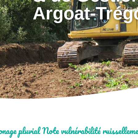
Argoat-Trég
nage pluvial Note vulnérabilité ruissellem