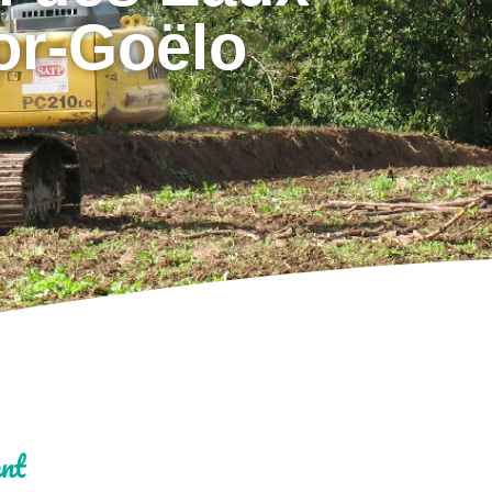
or-Goëlo
ent