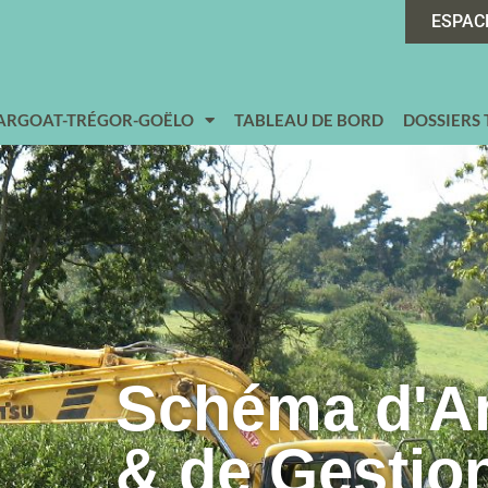
ESPAC
 ARGOAT-TRÉGOR-GOËLO
TABLEAU DE BORD
DOSSIERS
Schéma d'
& de Gestio