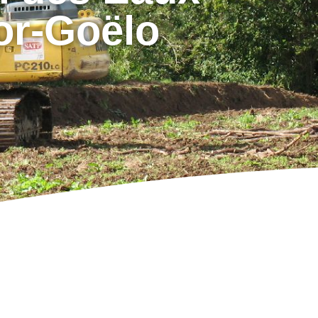
or-Goëlo