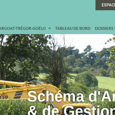
ESPAC
 ARGOAT-TRÉGOR-GOËLO
TABLEAU DE BORD
DOSSIERS
Schéma d'
& de Gestio