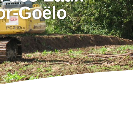
or-Goëlo