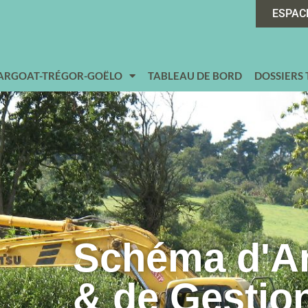
ESPAC
 ARGOAT-TRÉGOR-GOËLO
TABLEAU DE BORD
DOSSIERS
Schéma d'
& de Gestio