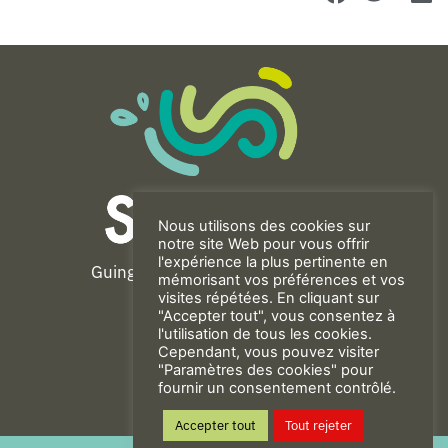
Nous utilisons des cookies sur
notre site Web pour vous offrir
l'expérience la plus pertinente en
Guingamp-Paimpol Agglomération
mémorisant vos préférences et vos
11 rue de la Trinité
visites répétées. En cliquant sur
"Accepter tout", vous consentez à
22200 GUINGAMP
l'utilisation de tous les cookies.
02 96 40 23 82
Cependant, vous pouvez visiter
"Paramètres des cookies" pour
fournir un consentement contrôlé.
CONTACT
Accepter tout
Tout rejeter