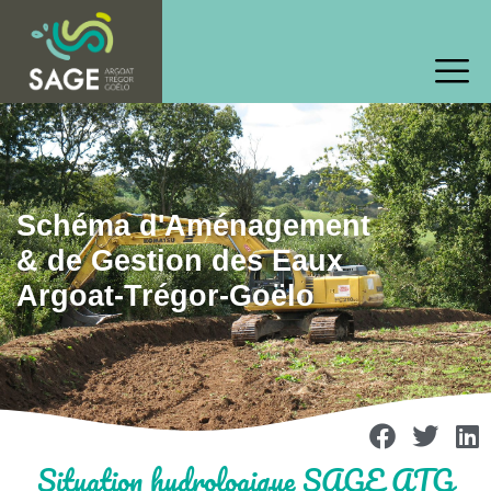
Schéma d'Aménagement
& de Gestion des Eaux
Argoat-Trégor-Goëlo
Situation hydrologique SAGE ATG