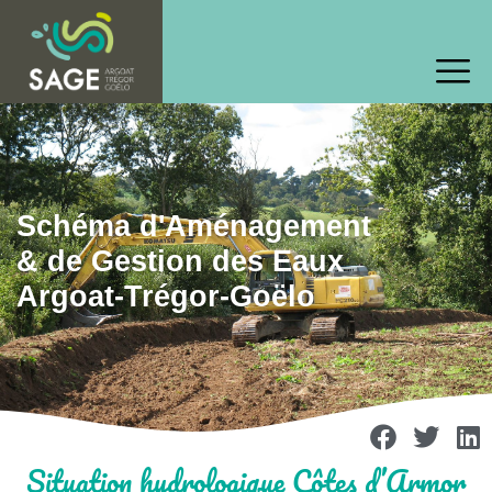
Schéma d'Aménagement
& de Gestion des Eaux
Argoat-Trégor-Goëlo
Situation hydrologique Côtes d’Armor