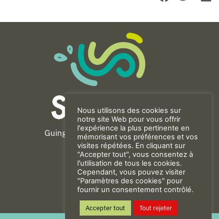
Nous utilisons des cookies sur
notre site Web pour vous offrir
l'expérience la plus pertinente en
Guingamp-Paimpol Agglomération
mémorisant vos préférences et vos
11 rue de la Trinité
visites répétées. En cliquant sur
"Accepter tout", vous consentez à
22200 GUINGAMP
l'utilisation de tous les cookies.
02 96 40 23 82
Cependant, vous pouvez visiter
"Paramètres des cookies" pour
fournir un consentement contrôlé.
CONTACT
Accepter tout
Tout rejeter