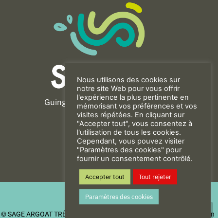
Nous utilisons des cookies sur
notre site Web pour vous offrir
l'expérience la plus pertinente en
Guingamp-Paimpol Agglomération
mémorisant vos préférences et vos
11 rue de la Trinité
visites répétées. En cliquant sur
"Accepter tout", vous consentez à
22200 GUINGAMP
l'utilisation de tous les cookies.
02 96 40 23 82
Cependant, vous pouvez visiter
"Paramètres des cookies" pour
fournir un consentement contrôlé.
CONTACT
Accepter tout
Tout rejeter
Mentions Légales
Paramètres des cookies
Politique de confidentialité
© SAGE ARGOAT TRÉGOR GOËLO
| Be New - Agence de communication