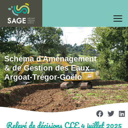
Schéma d'Aménagement
& de Gestion des Eaux
Argoat-Trégor-Goëlo
Relevé de décisions CLE 4 juillet 2025