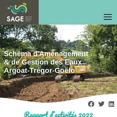
Schéma d'Aménagement
& de Gestion des Eaux
Argoat-Trégor-Goëlo
Rapport d’activités 2022