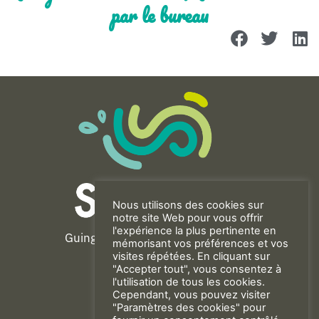
par le bureau
Nous utilisons des cookies sur
notre site Web pour vous offrir
l'expérience la plus pertinente en
Guingamp-Paimpol Agglomération
mémorisant vos préférences et vos
11 rue de la Trinité
visites répétées. En cliquant sur
"Accepter tout", vous consentez à
22200 GUINGAMP
l'utilisation de tous les cookies.
02 96 40 23 82
Cependant, vous pouvez visiter
"Paramètres des cookies" pour