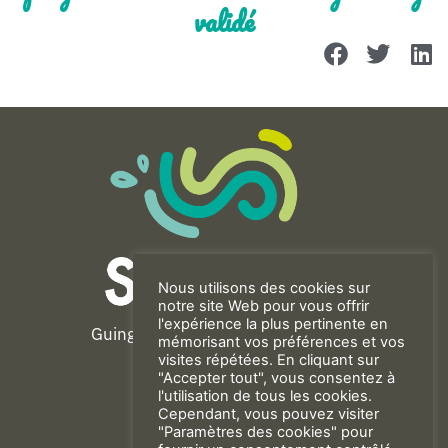
validé
Nous utilisons des cookies sur
notre site Web pour vous offrir
l'expérience la plus pertinente en
Guingamp-Paimpol Agglomération
mémorisant vos préférences et vos
11 rue de la Trinité
visites répétées. En cliquant sur
"Accepter tout", vous consentez à
22200 GUINGAMP
l'utilisation de tous les cookies.
02 96 40 23 82
Cependant, vous pouvez visiter
"Paramètres des cookies" pour