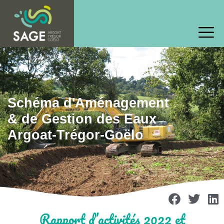
Schéma d'Aménagement
& de Gestion des Eaux
Argoat-Trégor-Goëlo
Rapport d’activités 2022 et