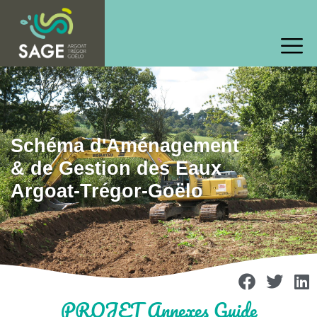
Schéma d'Aménagement
& de Gestion des Eaux
Argoat-Trégor-Goëlo
PROJET Annexes Guide