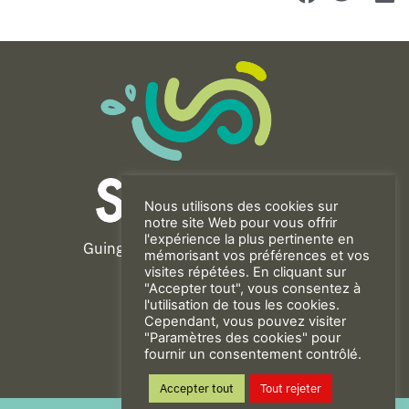
Nous utilisons des cookies sur
notre site Web pour vous offrir
l'expérience la plus pertinente en
Guingamp-Paimpol Agglomération
mémorisant vos préférences et vos
11 rue de la Trinité
visites répétées. En cliquant sur
"Accepter tout", vous consentez à
22200 GUINGAMP
l'utilisation de tous les cookies.
02 96 40 23 82
Cependant, vous pouvez visiter
"Paramètres des cookies" pour
fournir un consentement contrôlé.
CONTACT
Accepter tout
Tout rejeter