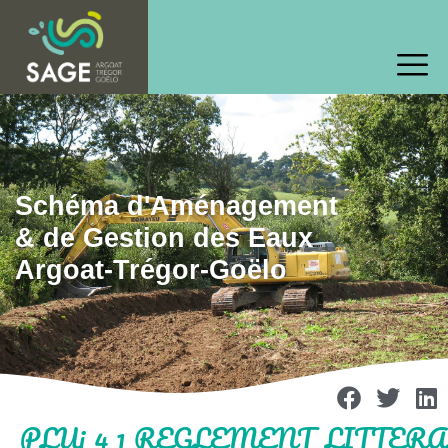
Schéma d'Aménagement
& de Gestion des Eaux
Argoat-Trégor-Goëlo
PLUi_4_1_REGLEMENT_LITTERA