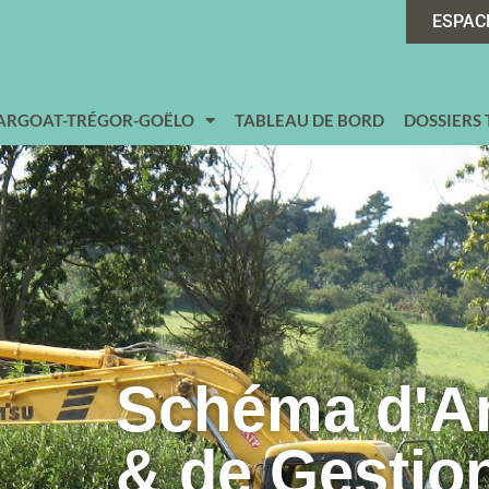
ESPAC
 ARGOAT-TRÉGOR-GOËLO
TABLEAU DE BORD
DOSSIERS
Schéma d'
& de Gestio