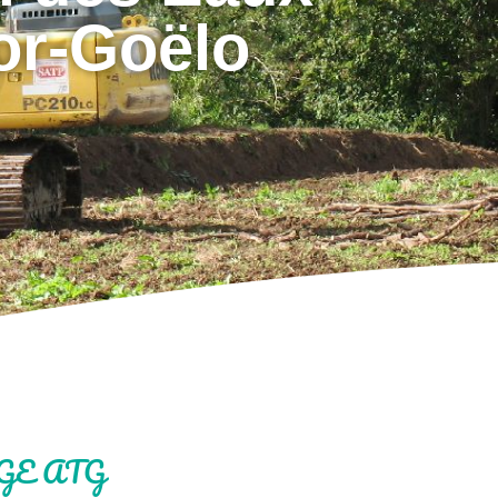
or-Goëlo
SAGE ATG