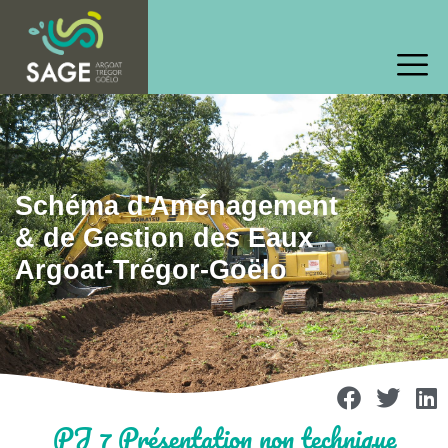
Schéma d'Aménagement
& de Gestion des Eaux
Argoat-Trégor-Goëlo
PJ 7 Présentation non technique