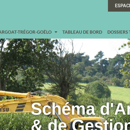
ESPAC
 ARGOAT-TRÉGOR-GOËLO
TABLEAU DE BORD
DOSSIERS
Schéma d'
& de Gestio