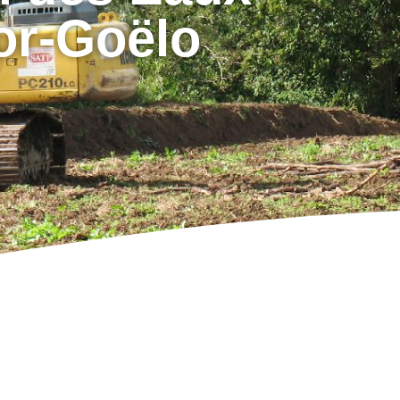
or-Goëlo