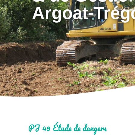
Argoat-Trég
PJ 49 Étude de dangers