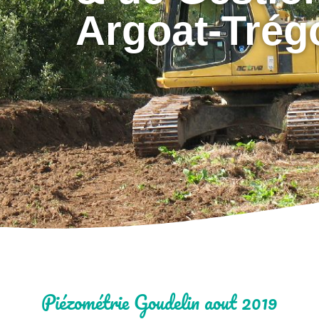
Argoat-Trég
Piézométrie Goudelin aout 2019