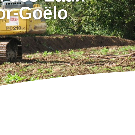
or-Goëlo