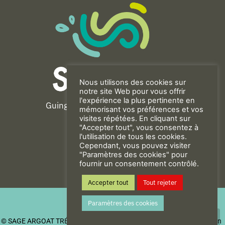
Nous utilisons des cookies sur
notre site Web pour vous offrir
l'expérience la plus pertinente en
Guingamp-Paimpol Agglomération
mémorisant vos préférences et vos
11 rue de la Trinité
visites répétées. En cliquant sur
"Accepter tout", vous consentez à
22200 GUINGAMP
l'utilisation de tous les cookies.
02 96 40 23 82
Cependant, vous pouvez visiter
"Paramètres des cookies" pour
fournir un consentement contrôlé.
CONTACT
Accepter tout
Tout rejeter
Mentions Légales
Paramètres des cookies
Politique de confidentialité
© SAGE ARGOAT TRÉGOR GOËLO
| Be New - Agence de communication