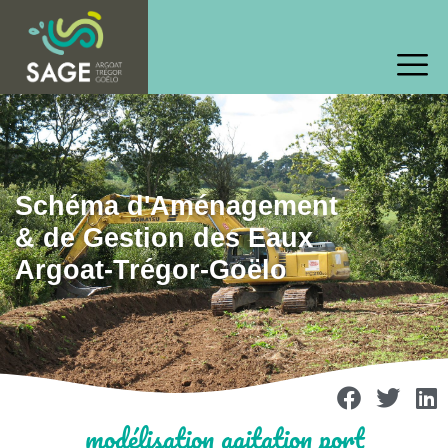
Schéma d'Aménagement
& de Gestion des Eaux
Argoat-Trégor-Goëlo
modélisation agitation port