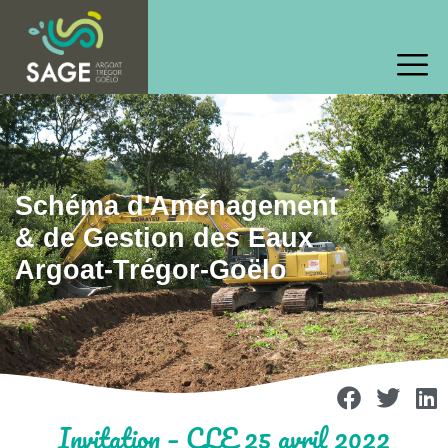
Schéma d'Aménagement
& de Gestion des Eaux
Argoat-Trégor-Goëlo
Invitation – CLE 25 avril 2022