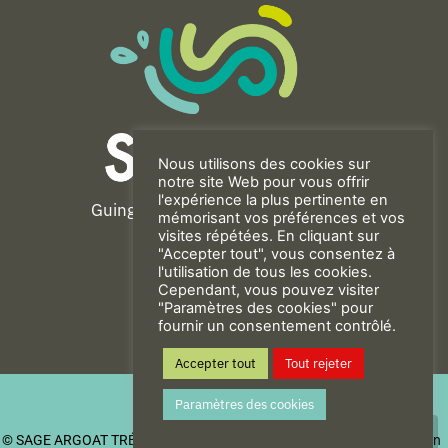
Nous utilisons des cookies sur
notre site Web pour vous offrir
l'expérience la plus pertinente en
Guingamp-Paimpol Agglomération
mémorisant vos préférences et vos
11 rue de la Trinité
visites répétées. En cliquant sur
"Accepter tout", vous consentez à
22200 GUINGAMP
l'utilisation de tous les cookies.
02 96 40 23 82
Cependant, vous pouvez visiter
"Paramètres des cookies" pour
fournir un consentement contrôlé.
CONTACT
Accepter tout
Tout rejeter
Mentions Légales
Paramètres des cookies
Politique de confidentialité
© SAGE ARGOAT TRÉGOR GOËLO
| Be New - Agence de communication