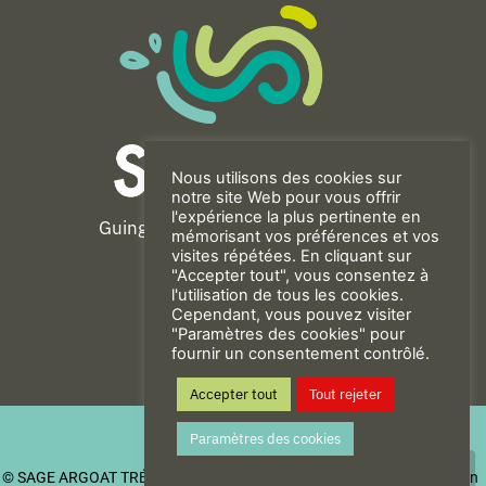
Nous utilisons des cookies sur
notre site Web pour vous offrir
l'expérience la plus pertinente en
Guingamp-Paimpol Agglomération
mémorisant vos préférences et vos
11 rue de la Trinité
visites répétées. En cliquant sur
"Accepter tout", vous consentez à
22200 GUINGAMP
l'utilisation de tous les cookies.
02 96 40 23 82
Cependant, vous pouvez visiter
"Paramètres des cookies" pour
fournir un consentement contrôlé.
CONTACT
Accepter tout
Tout rejeter
Mentions Légales
Paramètres des cookies
Politique de confidentialité
© SAGE ARGOAT TRÉGOR GOËLO
| Be New - Agence de communication