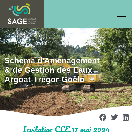
Schéma d'Aménagement
& de Gestion des Eaux
Argoat-Trégor-Goëlo
Invitation CLE 17 mai 2024