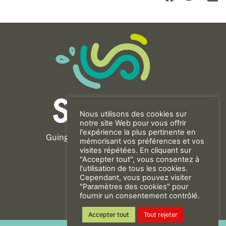
Nous utilisons des cookies sur
notre site Web pour vous offrir
l'expérience la plus pertinente en
Guingamp-Paimpol Agglomération
mémorisant vos préférences et vos
11 rue de la Trinité
visites répétées. En cliquant sur
"Accepter tout", vous consentez à
22200 GUINGAMP
l'utilisation de tous les cookies.
02 96 40 23 82
Cependant, vous pouvez visiter
"Paramètres des cookies" pour
fournir un consentement contrôlé.
CONTACT
Accepter tout
Tout rejeter