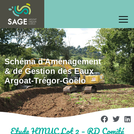
Schéma d'Aménagement
& de Gestion des Eaux
Argoat-Trégor-Goëlo
Etude HMUC Lot 2 – RD Comité