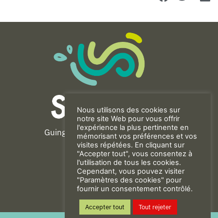
Nous utilisons des cookies sur
notre site Web pour vous offrir
l'expérience la plus pertinente en
Guingamp-Paimpol Agglomération
mémorisant vos préférences et vos
11 rue de la Trinité
visites répétées. En cliquant sur
"Accepter tout", vous consentez à
22200 GUINGAMP
l'utilisation de tous les cookies.
02 96 40 23 82
Cependant, vous pouvez visiter
"Paramètres des cookies" pour
fournir un consentement contrôlé.
CONTACT
Accepter tout
Tout rejeter