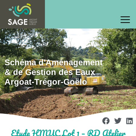
Schéma d'Aménagement
& de Gestion des Eaux
Argoat-Trégor-Goëlo
Etude HMUC Lot 1 – RD Atelier