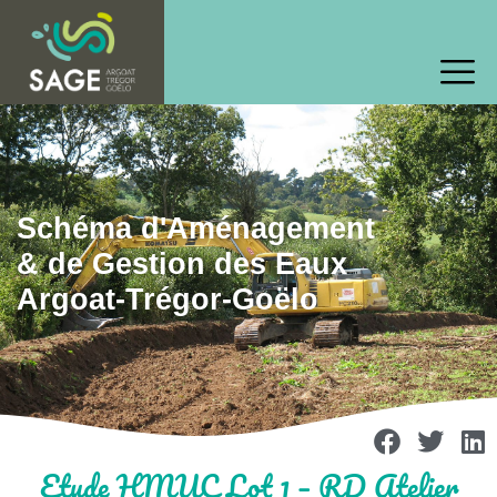
Schéma d'Aménagement
& de Gestion des Eaux
Argoat-Trégor-Goëlo
Etude HMUC Lot 1 – RD Atelier