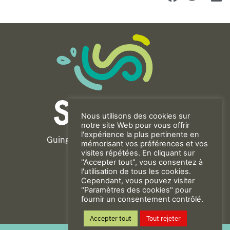
Nous utilisons des cookies sur
notre site Web pour vous offrir
l'expérience la plus pertinente en
Guingamp-Paimpol Agglomération
mémorisant vos préférences et vos
11 rue de la Trinité
visites répétées. En cliquant sur
"Accepter tout", vous consentez à
22200 GUINGAMP
l'utilisation de tous les cookies.
02 96 40 23 82
Cependant, vous pouvez visiter
"Paramètres des cookies" pour
fournir un consentement contrôlé.
CONTACT
Accepter tout
Tout rejeter