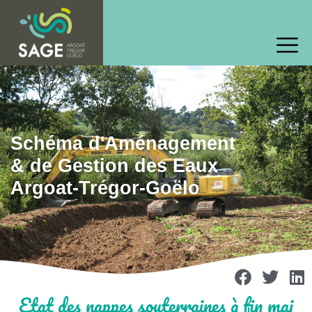
Schéma d'Aménagement
& de Gestion des Eaux
Argoat-Trégor-Goëlo
Etat des nappes souterraines à fin mai