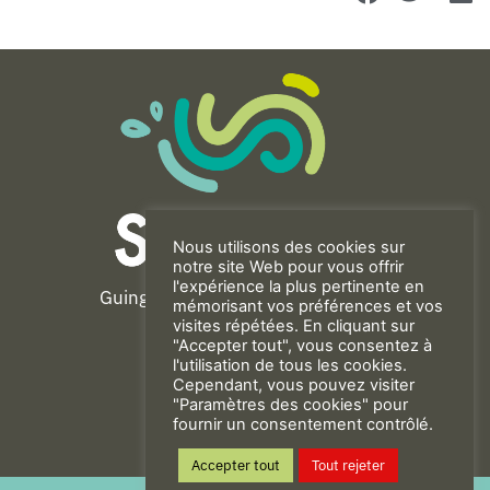
Nous utilisons des cookies sur
notre site Web pour vous offrir
l'expérience la plus pertinente en
Guingamp-Paimpol Agglomération
mémorisant vos préférences et vos
11 rue de la Trinité
visites répétées. En cliquant sur
"Accepter tout", vous consentez à
22200 GUINGAMP
l'utilisation de tous les cookies.
02 96 40 23 82
Cependant, vous pouvez visiter
"Paramètres des cookies" pour
fournir un consentement contrôlé.
CONTACT
Accepter tout
Tout rejeter