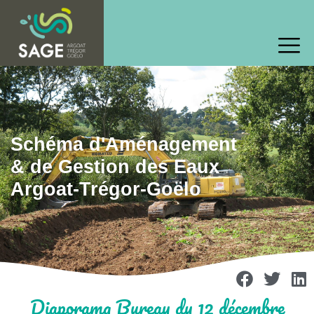
Schéma d'Aménagement
& de Gestion des Eaux
Argoat-Trégor-Goëlo
Diaporama Bureau du 12 décembre