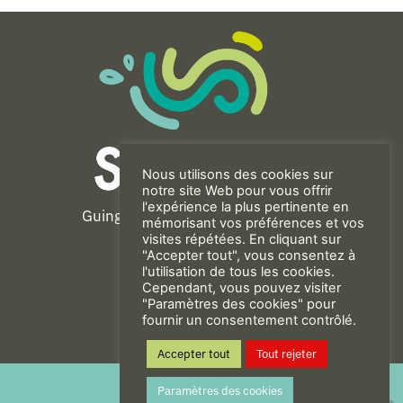
Nous utilisons des cookies sur
notre site Web pour vous offrir
l'expérience la plus pertinente en
Guingamp-Paimpol Agglomération
mémorisant vos préférences et vos
11 rue de la Trinité
visites répétées. En cliquant sur
"Accepter tout", vous consentez à
22200 GUINGAMP
l'utilisation de tous les cookies.
02 96 40 23 82
Cependant, vous pouvez visiter
"Paramètres des cookies" pour
fournir un consentement contrôlé.
CONTACT
Accepter tout
Tout rejeter
Mentions Légales
Paramètres des cookies
Politique de confidentialité