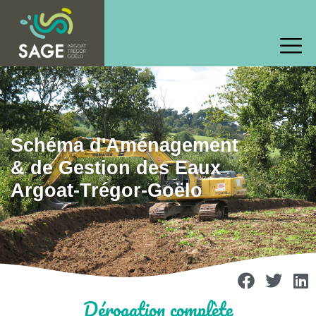
Schéma d'Aménagement
& de Gestion des Eaux
Argoat-Trégor-Goëlo
Dérogation complète