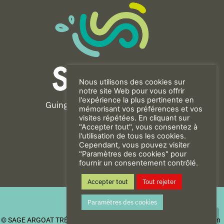
Nous utilisons des cookies sur
notre site Web pour vous offrir
l'expérience la plus pertinente en
Guingamp-Paimpol Agglomération
mémorisant vos préférences et vos
11 rue de la Trinité
visites répétées. En cliquant sur
"Accepter tout", vous consentez à
22200 GUINGAMP
l'utilisation de tous les cookies.
02 96 40 23 82
Cependant, vous pouvez visiter
"Paramètres des cookies" pour
fournir un consentement contrôlé.
CONTACT
Accepter tout
Tout rejeter
Mentions Légales
Paramètres des cookies
Politique de confidentialité
© SAGE ARGOAT TRÉGOR GOËLO
| Be New - Agence de communication