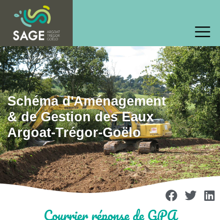
Schéma d'Aménagement
& de Gestion des Eaux
Argoat-Trégor-Goëlo
Courrier réponse de GPA