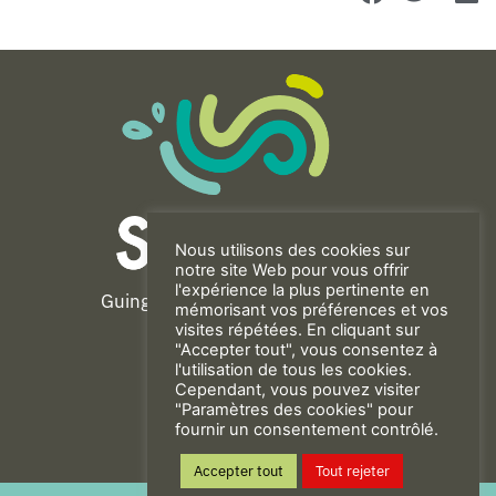
Nous utilisons des cookies sur
notre site Web pour vous offrir
l'expérience la plus pertinente en
Guingamp-Paimpol Agglomération
mémorisant vos préférences et vos
11 rue de la Trinité
visites répétées. En cliquant sur
"Accepter tout", vous consentez à
22200 GUINGAMP
l'utilisation de tous les cookies.
02 96 40 23 82
Cependant, vous pouvez visiter
"Paramètres des cookies" pour
fournir un consentement contrôlé.
CONTACT
Accepter tout
Tout rejeter