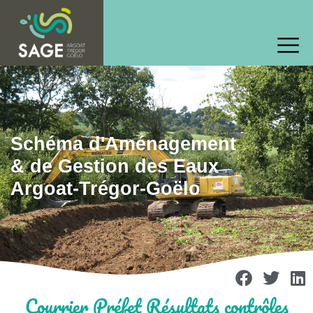
Schéma d'Aménagement
& de Gestion des Eaux
Argoat-Trégor-Goëlo
Courrier Préfet Résultats contrôles