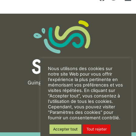
Nous utilisons des cookies sur
notre site Web pour vous offrir
l'expérience la plus pertinente en
Guingamp-Paimpol Agglomération
mémorisant vos préférences et vos
11 rue de la Trinité
visites répétées. En cliquant sur
"Accepter tout", vous consentez à
22200 GUINGAMP
l'utilisation de tous les cookies.
02 96 40 23 82
Cependant, vous pouvez visiter
"Paramètres des cookies" pour
fournir un consentement contrôlé.
CONTACT
Accepter tout
Tout rejeter