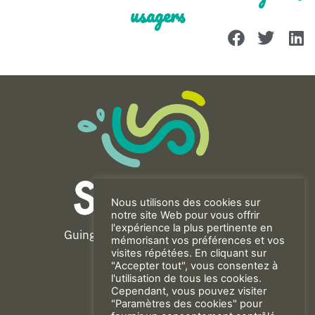
usagers
Nous utilisons des cookies sur
notre site Web pour vous offrir
l'expérience la plus pertinente en
Guingamp-Paimpol Agglomération
mémorisant vos préférences et vos
11 rue de la Trinité
visites répétées. En cliquant sur
"Accepter tout", vous consentez à
22200 GUINGAMP
l'utilisation de tous les cookies.
02 96 40 23 82
Cependant, vous pouvez visiter
"Paramètres des cookies" pour