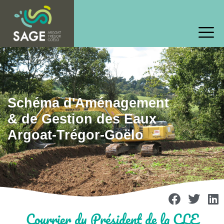
Schéma d'Aménagement
& de Gestion des Eaux
Argoat-Trégor-Goëlo
Courrier du Président de la CLE