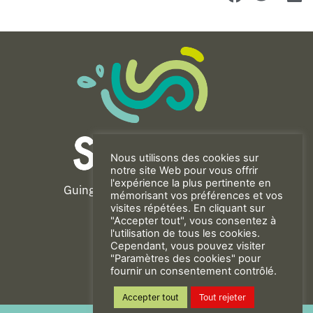
Nous utilisons des cookies sur
notre site Web pour vous offrir
l'expérience la plus pertinente en
Guingamp-Paimpol Agglomération
mémorisant vos préférences et vos
11 rue de la Trinité
visites répétées. En cliquant sur
"Accepter tout", vous consentez à
22200 GUINGAMP
l'utilisation de tous les cookies.
02 96 40 23 82
Cependant, vous pouvez visiter
"Paramètres des cookies" pour
fournir un consentement contrôlé.
CONTACT
Accepter tout
Tout rejeter