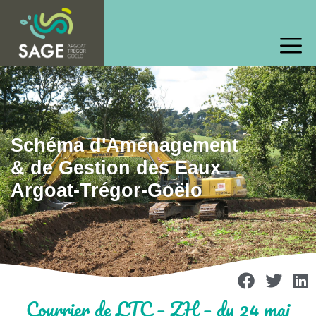
Schéma d'Aménagement
& de Gestion des Eaux
Argoat-Trégor-Goëlo
Courrier de LTC – ZH – du 24 mai