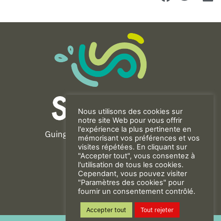
Nous utilisons des cookies sur
notre site Web pour vous offrir
l'expérience la plus pertinente en
Guingamp-Paimpol Agglomération
mémorisant vos préférences et vos
11 rue de la Trinité
visites répétées. En cliquant sur
"Accepter tout", vous consentez à
22200 GUINGAMP
l'utilisation de tous les cookies.
02 96 40 23 82
Cependant, vous pouvez visiter
"Paramètres des cookies" pour
fournir un consentement contrôlé.
CONTACT
Accepter tout
Tout rejeter