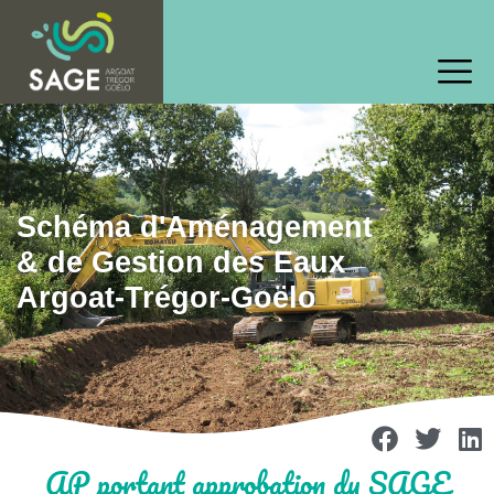
Schéma d'Aménagement
& de Gestion des Eaux
Argoat-Trégor-Goëlo
AP portant approbation du SAGE