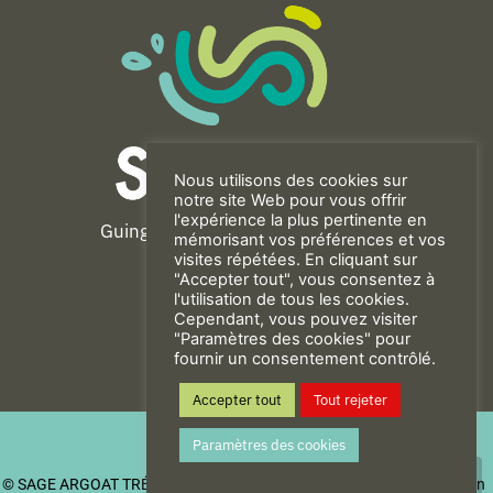
Nous utilisons des cookies sur
notre site Web pour vous offrir
l'expérience la plus pertinente en
Guingamp-Paimpol Agglomération
mémorisant vos préférences et vos
11 rue de la Trinité
visites répétées. En cliquant sur
"Accepter tout", vous consentez à
22200 GUINGAMP
l'utilisation de tous les cookies.
02 96 40 23 82
Cependant, vous pouvez visiter
"Paramètres des cookies" pour
fournir un consentement contrôlé.
CONTACT
Accepter tout
Tout rejeter
Mentions Légales
Paramètres des cookies
Politique de confidentialité
© SAGE ARGOAT TRÉGOR GOËLO
| Be New - Agence de communication