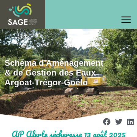
Schéma d'Aménagement
& de Gestion des Eaux
Argoat-Trégor-Goëlo
AP Alerte sécheresse 13 août 2025