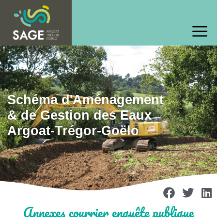
Schéma d'Aménagement
& de Gestion des Eaux
Argoat-Trégor-Goëlo
Annexes courrier enquête publique