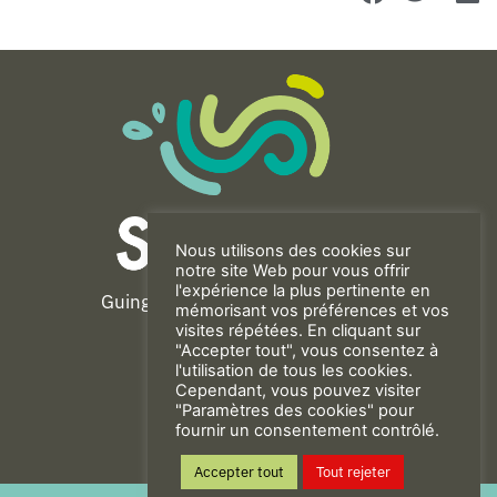
Nous utilisons des cookies sur
notre site Web pour vous offrir
l'expérience la plus pertinente en
Guingamp-Paimpol Agglomération
mémorisant vos préférences et vos
11 rue de la Trinité
visites répétées. En cliquant sur
"Accepter tout", vous consentez à
22200 GUINGAMP
l'utilisation de tous les cookies.
02 96 40 23 82
Cependant, vous pouvez visiter
"Paramètres des cookies" pour
fournir un consentement contrôlé.
CONTACT
Accepter tout
Tout rejeter