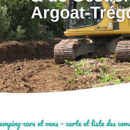
Argoat-Trég
mping-cars et vans – carte et liste des co