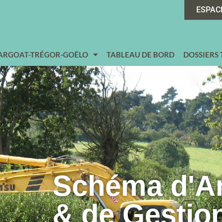
ESPAC
 ARGOAT-TRÉGOR-GOËLO
TABLEAU DE BORD
DOSSIERS
Schéma d'
& de Gestio