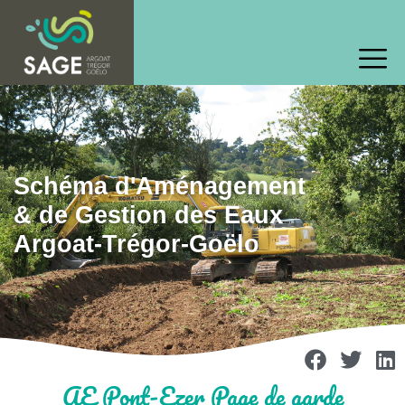
Schéma d'Aménagement
& de Gestion des Eaux
Argoat-Trégor-Goëlo
AE Pont-Ezer Page de garde