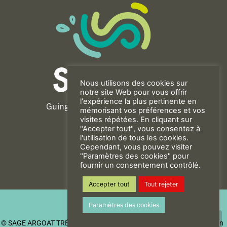
Nous utilisons des cookies sur
notre site Web pour vous offrir
l'expérience la plus pertinente en
Guingamp-Paimpol Agglomération
mémorisant vos préférences et vos
11 rue de la Trinité
visites répétées. En cliquant sur
"Accepter tout", vous consentez à
22200 GUINGAMP
l'utilisation de tous les cookies.
02 96 40 23 82
Cependant, vous pouvez visiter
"Paramètres des cookies" pour
fournir un consentement contrôlé.
CONTACT
Accepter tout
Tout rejeter
Mentions Légales
Paramètres des cookies
Politique de confidentialité
© SAGE ARGOAT TRÉGOR GOËLO
| Be New - Agence de communication