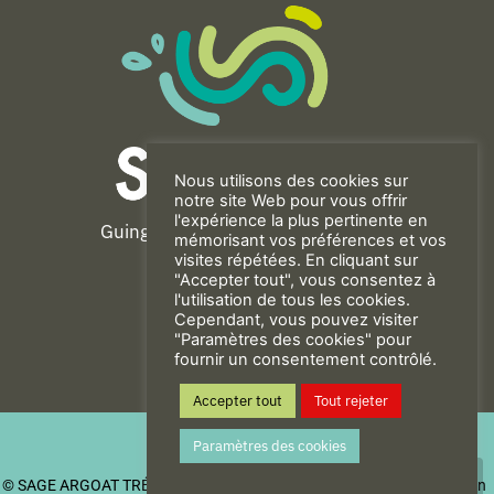
Nous utilisons des cookies sur
notre site Web pour vous offrir
l'expérience la plus pertinente en
Guingamp-Paimpol Agglomération
mémorisant vos préférences et vos
11 rue de la Trinité
visites répétées. En cliquant sur
"Accepter tout", vous consentez à
22200 GUINGAMP
l'utilisation de tous les cookies.
02 96 40 23 82
Cependant, vous pouvez visiter
"Paramètres des cookies" pour
fournir un consentement contrôlé.
CONTACT
Accepter tout
Tout rejeter
Mentions Légales
Paramètres des cookies
Politique de confidentialité
© SAGE ARGOAT TRÉGOR GOËLO
| Be New - Agence de communication