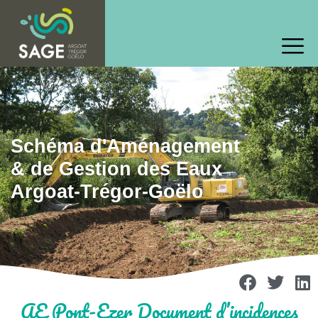
Schéma d'Aménagement
& de Gestion des Eaux
Argoat-Trégor-Goëlo
AE Pont-Ezer Document d’incidences