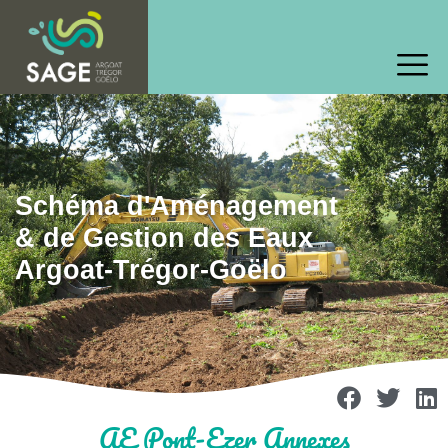
Schéma d'Aménagement
& de Gestion des Eaux
Argoat-Trégor-Goëlo
AE Pont-Ezer Annexes