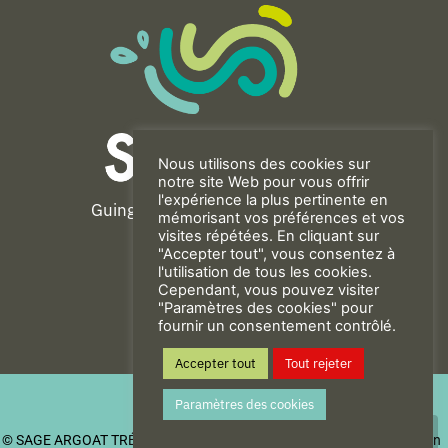
Nous utilisons des cookies sur
notre site Web pour vous offrir
l'expérience la plus pertinente en
Guingamp-Paimpol Agglomération
mémorisant vos préférences et vos
11 rue de la Trinité
visites répétées. En cliquant sur
"Accepter tout", vous consentez à
22200 GUINGAMP
l'utilisation de tous les cookies.
02 96 40 23 82
Cependant, vous pouvez visiter
"Paramètres des cookies" pour
fournir un consentement contrôlé.
CONTACT
Accepter tout
Tout rejeter
Mentions Légales
Paramètres des cookies
Politique de confidentialité
© SAGE ARGOAT TRÉGOR GOËLO
| Be New - Agence de communication