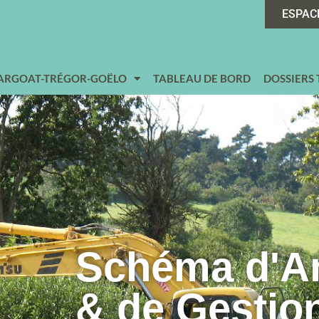
ESPAC
 ARGOAT-TRÉGOR-GOËLO
TABLEAU DE BORD
DOSSIERS
Schéma d'
& de Gestio