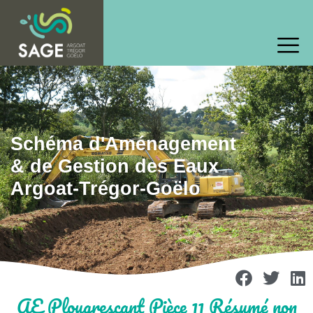
Schéma d'Aménagement
& de Gestion des Eaux
Argoat-Trégor-Goëlo
AE Plougrescant Pièce 11 Résumé non