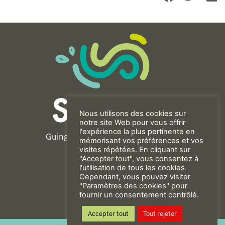
Nous utilisons des cookies sur
notre site Web pour vous offrir
l'expérience la plus pertinente en
Guingamp-Paimpol Agglomération
mémorisant vos préférences et vos
11 rue de la Trinité
visites répétées. En cliquant sur
"Accepter tout", vous consentez à
22200 GUINGAMP
l'utilisation de tous les cookies.
02 96 40 23 82
Cependant, vous pouvez visiter
"Paramètres des cookies" pour
fournir un consentement contrôlé.
CONTACT
Accepter tout
Tout rejeter