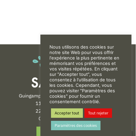
Nous utilisons des cookies sur
notre site Web pour vous offrir
l'expérience la plus pertinente en
mémorisant vos préférences et
vos visites répétées. En cliquant
sur "Accepter tout", vous
consentez à l'utilisation de tous
les cookies. Cependant, vous
pouvez visiter "Paramètres des
Guingamp-Paimpol Agglomération
cookies" pour fournir un
consentement contrôlé.
11 rue de la Trinité
22200 GUINGAMP
Accepter tout
Tout rejeter
02 96 40 23 82
Paramètres des cookies
CONTACT