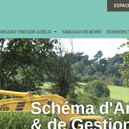
ESPAC
 ARGOAT-TRÉGOR-GOËLO
TABLEAU DE BORD
DOSSIERS
Schéma d'
& de Gestio